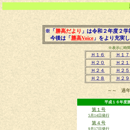
※「
勝高だより
」は令和２年度２学
今後は「
勝高Voice
」をより充実し
※表示に時
Ｈ１６
Ｈ１７
Ｈ２０
Ｈ２１
Ｈ２４
Ｈ２５
Ｈ２８
Ｈ２９
～～ 過
平成１６年
第１号
5月14日発行
第４号
9月17日発行