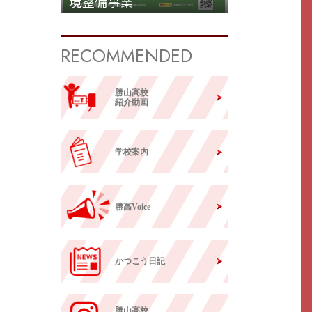
境整備事業
RECOMMENDED
勝山高校
紹介動画
学校案内
勝高Voice
かつこう日記
勝山高校