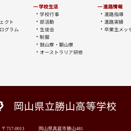
学校生活
進路情報
学校行事
進路指導
ェクト
部活動
進路実績
ログラム
生徒会
卒業生メッ
制服
鼓山寮・顆山寮
オーストラリア研修
岡山県立勝山高等学校
〒717-0013
岡山県真庭市勝山481