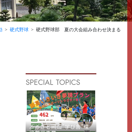
動
硬式野球
硬式野球部 夏の大会組み合わせ決まる
SPECIAL TOPICS
ふるさと岡山”学び舎”環