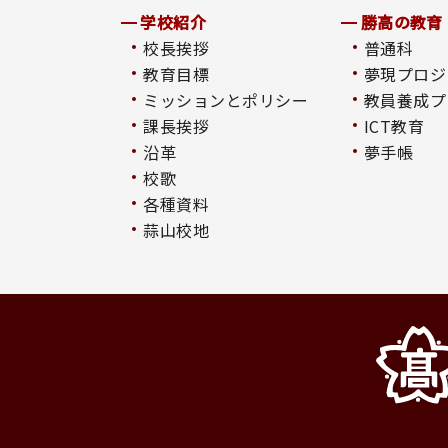
学校紹介
勝高の教育
校長挨拶
普通科
教育目標
夢現プロジ
ミッションとポリシー
教員養成プ
課長挨拶
ICT教育
沿革
夢手帳
校歌
各種資料
蒜山校地