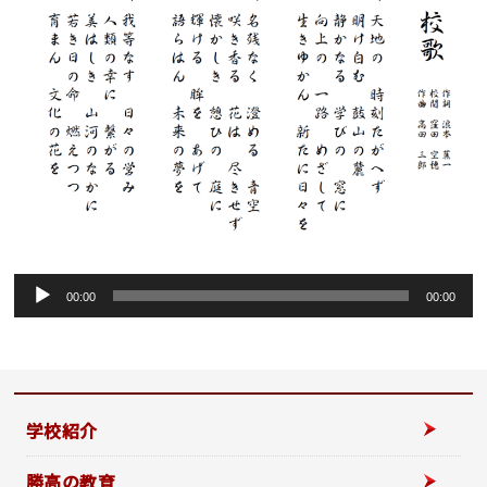
音
00:00
00:00
声
プ
レ
ー
ヤ
学校紹介
ー
勝高の教育