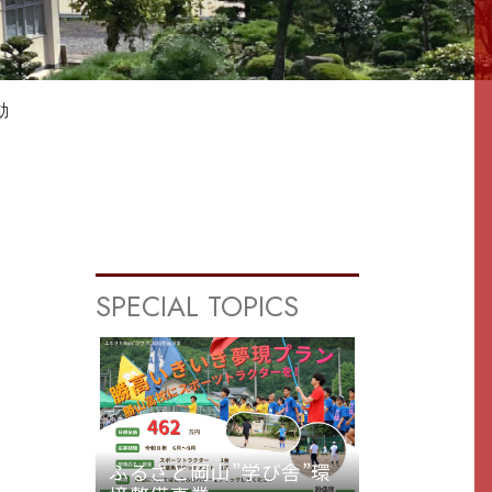
動
SPECIAL TOPICS
ふるさと岡山”学び舎”環