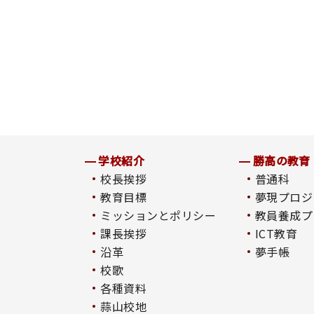
学校紹介
勝高の教育
校長挨拶
普通科
教育目標
夢現プロジ
ミッションとポリシー
教員養成プ
課長挨拶
ICT教育
沿革
夢手帳
校歌
各種資料
蒜山校地