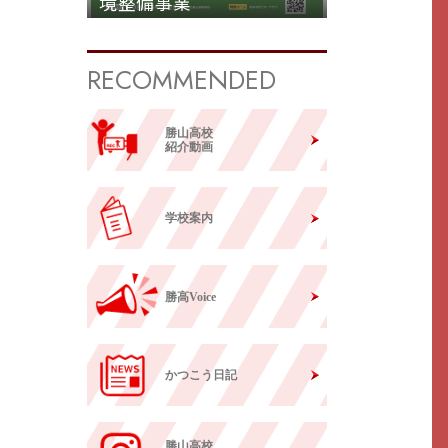
境整備事業
RECOMMENDED
勝山高校
紹介動画
学校案内
勝高Voice
かつこう日記
勝山高校