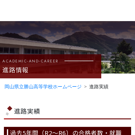
ACADEMIC-AND-CAREER
進路情報
岡山県立勝山高等学校ホームページ
進路実績
進路実績
過去5年間（R2～R6）の合格者数・就職