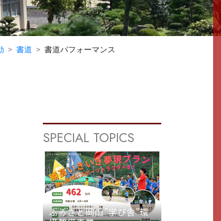
動
書道
書道パフォーマンス
SPECIAL TOPICS
ふるさと岡山”学び舎”環