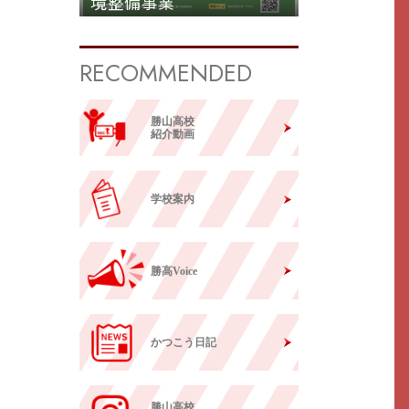
境整備事業
RECOMMENDED
勝山高校
紹介動画
学校案内
勝高Voice
かつこう日記
勝山高校