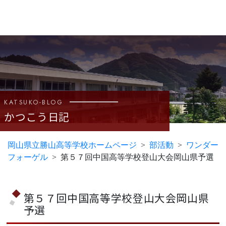
KATSUKO-BLOG
かつこう日記
岡山県立勝山高等学校ホームページ
部活動
ワンダー
フォーゲル
第５７回中国高等学校登山大会岡山県予選
第５７回中国高等学校登山大会岡山県
予選