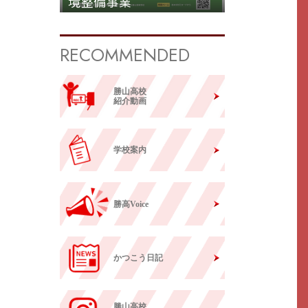
境整備事業
RECOMMENDED
勝山高校
紹介動画
学校案内
勝高Voice
かつこう日記
勝山高校