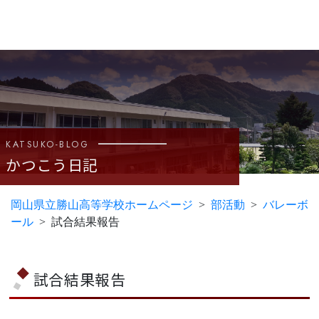
KATSUKO-BLOG
かつこう日記
岡山県立勝山高等学校ホームページ
部活動
バレーボ
ール
試合結果報告
試合結果報告