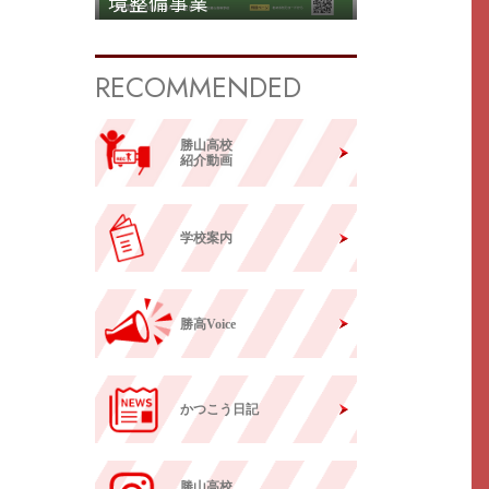
境整備事業
RECOMMENDED
勝山高校
紹介動画
学校案内
勝高Voice
かつこう日記
勝山高校