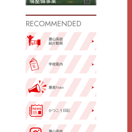
境整備事業
RECOMMENDED
勝山高校
紹介動画
学校案内
勝高Voice
かつこう日記
勝山高校