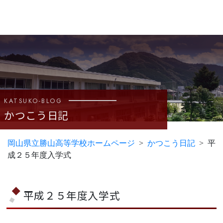
KATSUKO-BLOG
かつこう日記
岡山県立勝山高等学校ホームページ
かつこう日記
平
成２５年度入学式
平成２５年度入学式