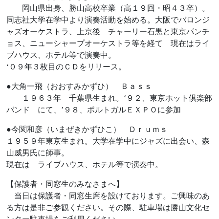
岡山県出身、勝山高校卒業（高１９回・昭４３卒）。
同志社大学在学中より演奏活動を始める。大阪でバロンジ
ャズオーケストラ、上京後 チャーリー石黒と東京パンチ
ョス、ニューシャープオーケストラ等を経て 現在はライ
ブハウス、ホテル等で演奏中。
‘０９年３枚目のＣＤをリリース。
●大角一飛（おおすみかずひ） Ｂａｓｓ
１９６３年 千葉県生まれ。
‘９２、東京ホット倶楽部
バンド にて、’９８、ポルトガルＥＸＰＯに参加
●今関和彦（いまぜきかずひこ） Ｄｒｕｍｓ
１９５９年東京生まれ。大学在学中にジャズに出会い、森
山威男氏に師事。
現在は ライブハウス、ホテル等で演奏中。
【保護者・同窓生のみなさまへ】
当日は保護者・同窓生席を設けております。ご興味のあ
る方は是非ご参観ください。その際、駐車場は勝山文化セ