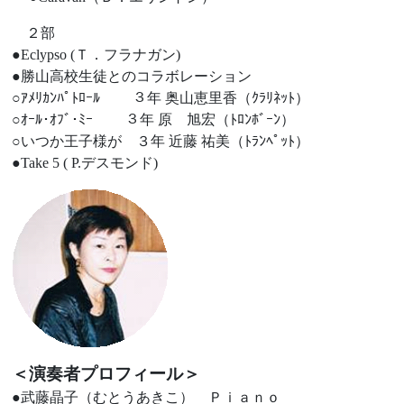
２部
●Eclypso (Ｔ．フラナガン)
●勝山高校生徒とのコラボレーション
○ｱﾒﾘｶﾝﾊﾟﾄﾛｰﾙ ３年 奥山恵里香（ｸﾗﾘﾈｯﾄ）
○ｵｰﾙ･ｵﾌﾞ･ﾐｰ ３年 原 旭宏（ﾄﾛﾝﾎﾞｰﾝ）
○いつか王子様が ３年 近藤 祐美（ﾄﾗﾝﾍﾟｯﾄ）
●Take 5 ( P.デスモンド)
＜演奏者プロフィール＞
●武藤晶子（むとうあきこ） Ｐｉａｎｏ