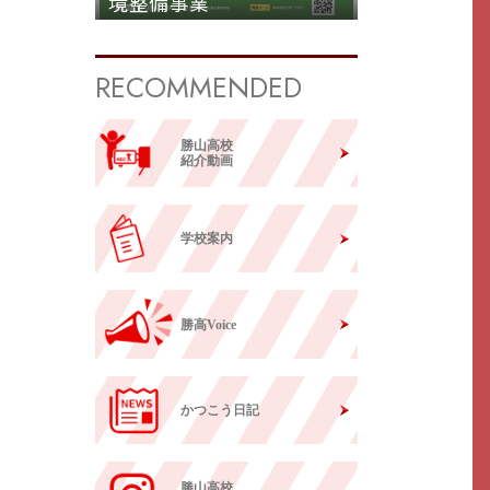
境整備事業
RECOMMENDED
勝山高校
紹介動画
学校案内
勝高Voice
かつこう日記
勝山高校