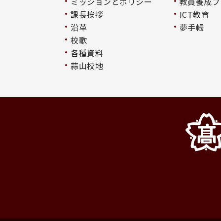
ミッションとポリシー
教員養成プ
課長挨拶
ICT教育
沿革
夢手帳
校歌
各種資料
蒜山校地