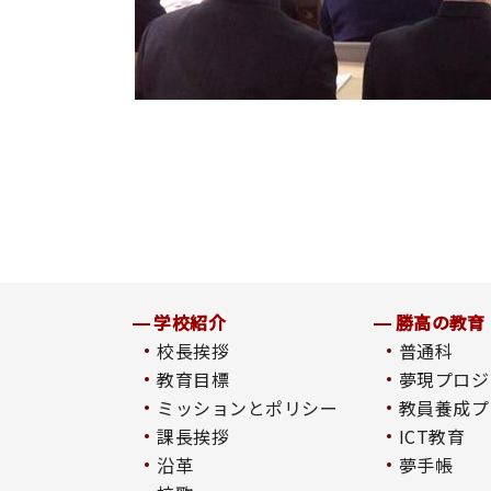
学校紹介
勝高の教育
校長挨拶
普通科
教育目標
夢現プロジ
ミッションとポリシー
教員養成プ
課長挨拶
ICT教育
沿革
夢手帳