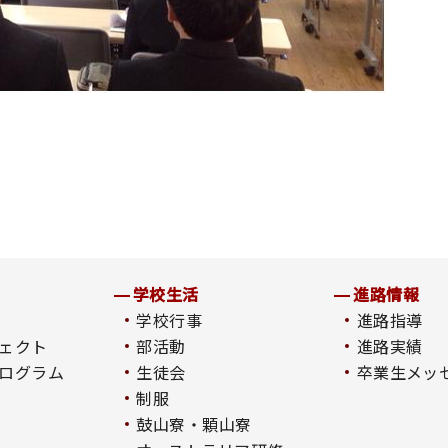
学校生活
進路情報
学校行事
進路指導
ェクト
部活動
進路実績
ログラム
生徒会
卒業生メッ
制服
鼓山寮・顆山寮