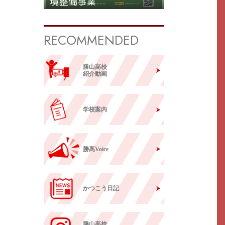
境整備事業
RECOMMENDED
勝山高校
紹介動画
学校案内
勝高Voice
かつこう日記
勝山高校