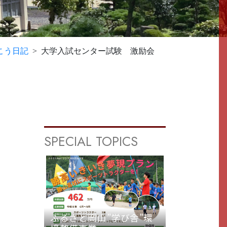
こう日記
大学入試センター試験 激励会
SPECIAL TOPICS
ふるさと岡山”学び舎”環