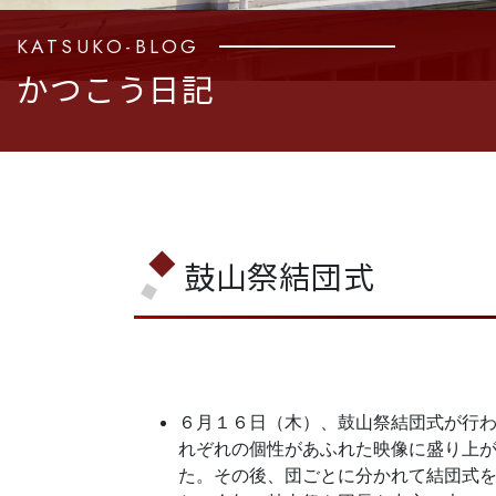
KATSUKO-BLOG
かつこう日記
鼓山祭結団式
６月１６日（木）、鼓山祭結団式が行
れぞれの個性があふれた映像に盛り上
た。その後、団ごとに分かれて結団式