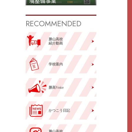
境整備事業
RECOMMENDED
勝山高校
紹介動画
学校案内
勝高Voice
かつこう日記
勝山高校