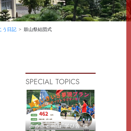
こう日記
鼓山祭結団式
SPECIAL TOPICS
ふるさと岡山”学び舎”環