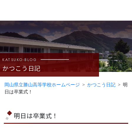
KATSUKO-BLOG
かつこう日記
岡山県立勝山高等学校ホームページ
かつこう日記
明
日は卒業式！
明日は卒業式！